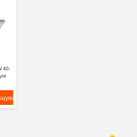
 40-
для
чшую