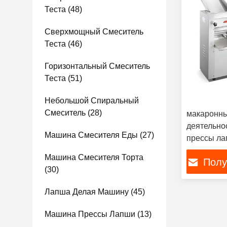
Теста
(48)
Сверхмощный Смеситель
Теста
(46)
Горизонтальный Смеситель
Теста
(51)
Небольшой Спиральный
Смеситель
(28)
макаронны
деятельно
Машина Смесителя Еды
(27)
прессы ла
делая ма
Машина Смесителя Торта
Полу
(30)
Лапша Делая Машину
(45)
Машина Прессы Лапши
(13)