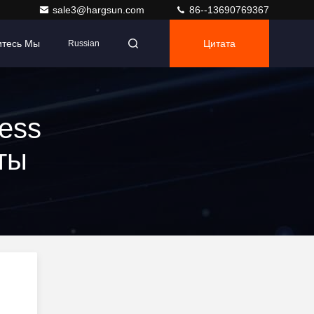
sale3@hargsun.com
86--13690769367
итесь Мы
Цитата
Russian
ess
ты