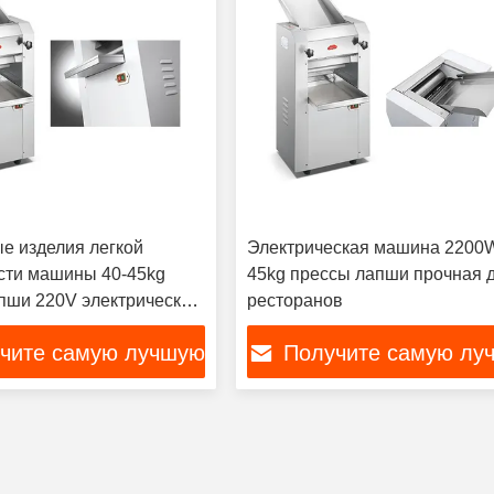
е изделия легкой
Электрическая машина 2200W
сти машины 40-45kg
45kg прессы лапши прочная 
пши 220V электрические
ресторанов
шину
чите самую лучшую
Получите самую лу
цену
цену