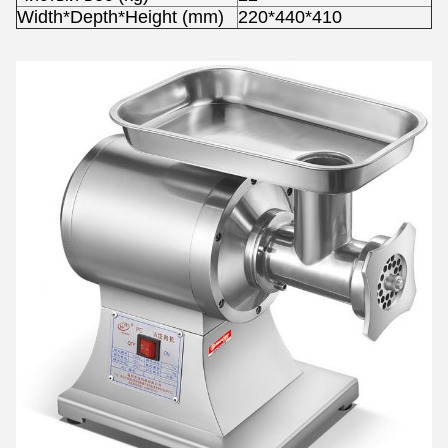
Width*Depth*Height (mm)
220*440*410