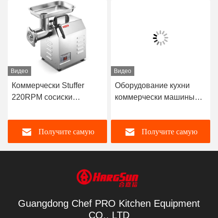
Видео
Видео
Коммерчески Stuffer
Оборудование кухни
220RPM сосиски
коммерчески машины
машины 1100W
Mincer мяса
мясорубки
промышленное
Получите самую
Получите самую
электрический
лучшую цену
лучшую цену
Guangdong Chef PRO Kitchen Equipment
CO., LTD