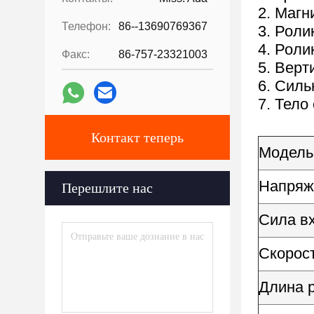
2. Маг
Телефон:
86--13690769367
3. Роли
4. Роли
Факс:
86-757-23321003
5. Верт
6. Сил
7. Тело
Контакт теперь
Модель
Напряже
Перешлите нас
Сила вх
Скорост
Длина р