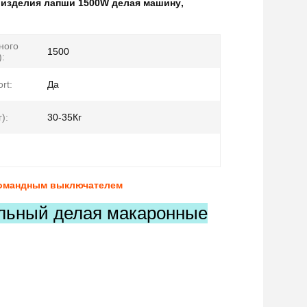
 изделия лапши 1500W делая машину
,
ного
1500
):
rt:
Да
):
30-35Кг
командным выключателем
льный делая макаронные