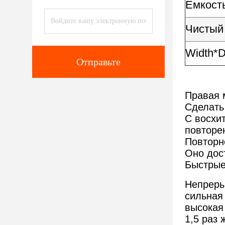
Емкость
Чистый 
Width*D
Отправьте
Правая
Сделать
С восхи
повторе
Повторн
Оно дост
Быстрые
Непреры
сильная
высокая
1,5 раз