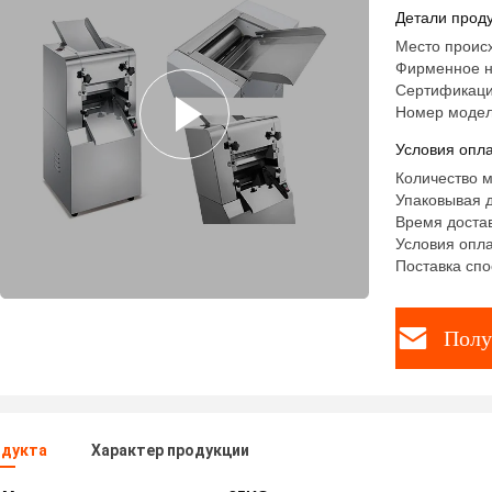
выключа
Детали проду
Место проис
Фирменное н
Сертификаци
Номер модел
Условия опла
Количество м
Упаковывая д
Время достав
Условия оплат
Поставка спо
Полу
одукта
Характер продукции