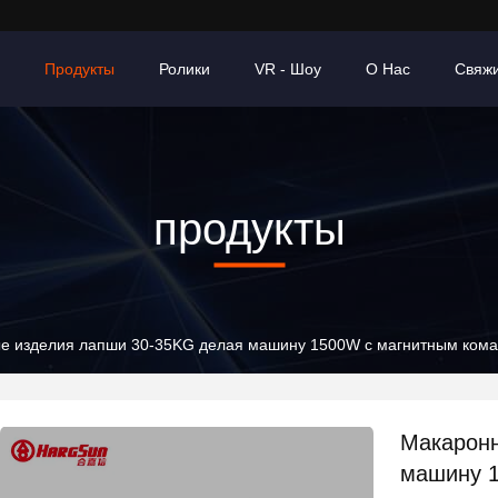
Продукты
Ролики
VR - Шоу
О Нас
Свяж
продукты
е изделия лапши 30-35KG делая машину 1500W с магнитным ком
Макаронн
машину 