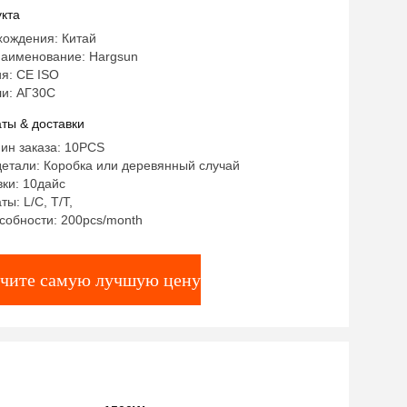
телем
кта
хождения: Китай
аименование: Hargsun
я: CE ISO
и: АГ30С
ты & доставки
ин заказа: 10PCS
етали: Коробка или деревянный случай
ки: 10дайс
ы: L/C, T/T,
собности: 200pcs/month
чите самую лучшую цену