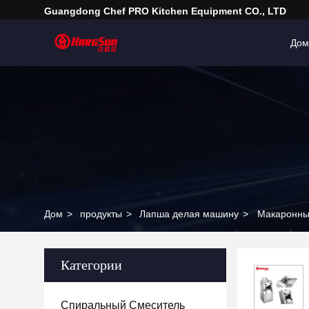
Guangdong Chef PRO Kitchen Equipment CO., LTD
Дом
Дом
>
продукты
>
Лапша делая машину
>
Макаронны
Категории
Спиральный Смеситель