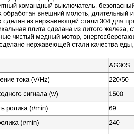
нитный командный выключатель, безопасны
к обработан внешний молоть, длительный 
к сделан из нержавеющей стали 304 для п
икальная плита сделана из литого железа,
ьные чистый медный мотор, энергосберега
 сделано нержавеющей стали качества еды,
AG30S
ние тока (V/Hz)
220/50
одного сигнала (w)
1500
ь ролика (r/min)
69
олика (r/min)
240