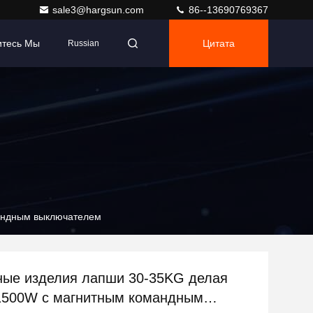
sale3@hargsun.com
86--13690769367
итесь Мы
Цитата
Russian
андным выключателем
ые изделия лапши 30-35KG делая
1500W с магнитным командным