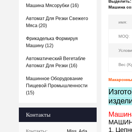
Выделить
Машина Мясорубки
(16)
Машина со
Автомат Для Резки Свежего
имя:
Мяса
(20)
MOQ:
Фрикаделька Формируя
Машину
(12)
Услови
Автоматический Вегетабле
Вес (Kg
Автомат Для Резки
(16)
Машинное Оборудование
Макаронны
Пищевой Промышленности
Изгот
(15)
издел
Машин
Контакты
МАШИН
1. Цепн
Контакты:
Miss. Ada