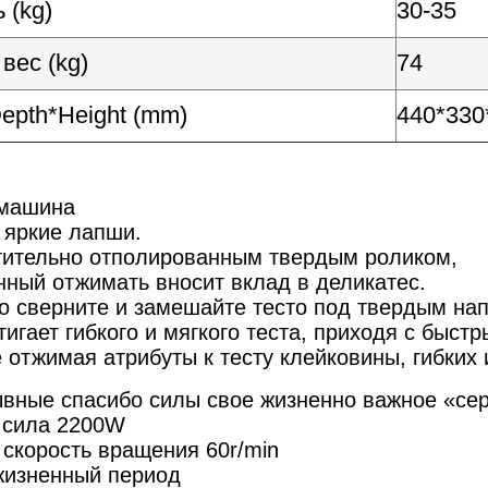
 (kg)
30-35
вес (kg)
74
epth*Height (mm)
440*330
 машина
 яркие лапши.
тительно отполированным твердым роликом,
нный отжимать вносит вклад в деликатес.
о сверните и замешайте тесто под твердым на
игает гибкого и мягкого теста, приходя с быст
 отжимая атрибуты к тесту клейковины, гибких 
вные спасибо силы свое жизненно важное «се
 сила 2200W
 скорость вращения 60r/min
 жизненный период