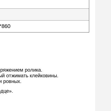
*860
пряжением ролика.
рый отжимать клейковины.
и ровных.
рдце».