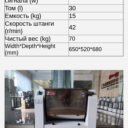
сигнала (w)
Том (l)
30
Емкость (kg)
15
Скорость штанги
42
(r/min)
Чистый вес (kg)
70
Width*Depth*Height
650*520*680
(mm)