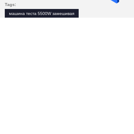
Tags:
машина теста 5500W замешивая
Коммерчески горизонтальный смеситель теста
горизонтальный смеситель теста 200L
Контакты
Контакты:
Miss. Ada
Телефон:
86--13690769367
Факс:
86-757-23321003
Контакт теперь