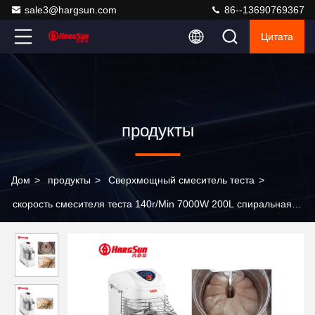
sale3@hargsun.com
86--13690769367
Цитата
продукты
Дом
>
продукты
>
Сверхмощный смеситель теста
>
скорость смесителя теста 140r/Min 7000W 200L спиральная
штанги