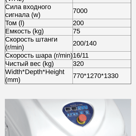
Сила входного
7000
сигнала (w)
Том (l)
200
Емкость (kg)
75
Скорость штанги
200/140
(r/min)
Скорость шара (r/min)
16/11
Чистый вес (kg)
320
Width*Depth*Height
770*1270*1330
(mm)