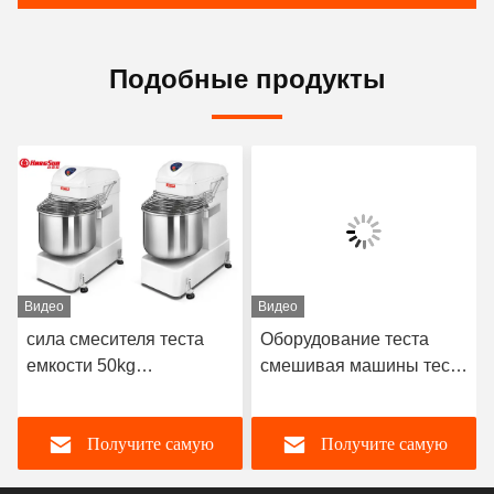
Подобные продукты
Видео
Видео
сила смесителя теста
Оборудование теста
емкости 50kg
смешивая машины теста
сверхмощная сильная
хлеба трансформатора
со смесителем таймера
частоты 20L замешивая
Получите самую
Получите самую
промышленным
для пекарни
спиральным