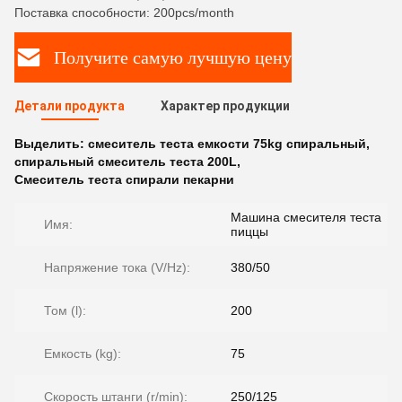
Поставка способности: 200pcs/month
Получите самую лучшую цену
Детали продукта
Характер продукции
Выделить:
смеситель теста емкости 75kg спиральный
,
спиральный смеситель теста 200L
,
Смеситель теста спирали пекарни
Машина смесителя теста
Имя:
пиццы
Напряжение тока (V/Hz):
380/50
Том (l):
200
Емкость (kg):
75
Скорость штанги (r/min):
250/125