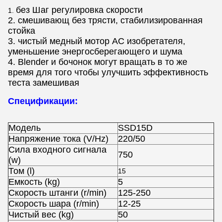
без Шаг регулировка скорости
1.
2. смешивающ без трясти, стабилизированная
стойка
3. чистый медный мотор AC изобретателя,
уменьшение энергосберегающего и шума
4. Blender и бочонок могут вращать в то же
время для того чтобы улучшить эффективность
теста замешивая
Спецификации:
Модель
SSD15D
Напряжение тока (V/Hz)
220/50
Сила входного сигнала
750
(w)
Том (l)
15
Емкость (kg)
5
Скорость штанги (r/min)
125-250
Скорость шара (r/min)
12-25
Чистый вес (kg)
50