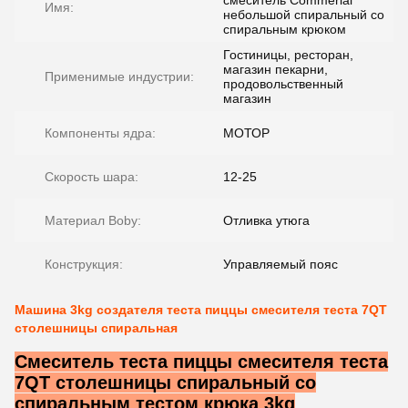
смеситель Commerial
Имя:
небольшой спиральный со
спиральным крюком
Гостиницы, ресторан,
магазин пекарни,
Применимые индустрии:
продовольственный
магазин
Компоненты ядра:
МОТОР
Скорость шара:
12-25
Материал Boby:
Отливка утюга
Конструкция:
Управляемый пояс
Машина 3kg создателя теста пиццы смесителя теста 7QT
столешницы спиральная
Смеситель теста пиццы смесителя теста
7QT столешницы спиральный со
спиральным тестом крюка 3kg