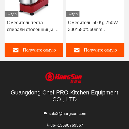
Видео
Видео
Смеситель теста
Смеситель 50 Kg 750W
спирали столешницы 15
330*580*560mm
литров для смешивая
домочадца небольшой
машины смесителя
спиральный со
Получите самую
Получите самую
теста пекарни муки
спиральным крюком
лучшую цену
лучшую цену
Guangdong Chef PRO Kitchen Equipment
CO., LTD
sale3@hargsun.com
86--13690769367